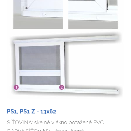
skel
Vým
ková
Vým
všec
Opr
Opr
oken
Vým
vcho
PS1, PS1 Z - 13x62
Prode
SÍŤOVINA: skelné vlákno potažené PVC
Žal