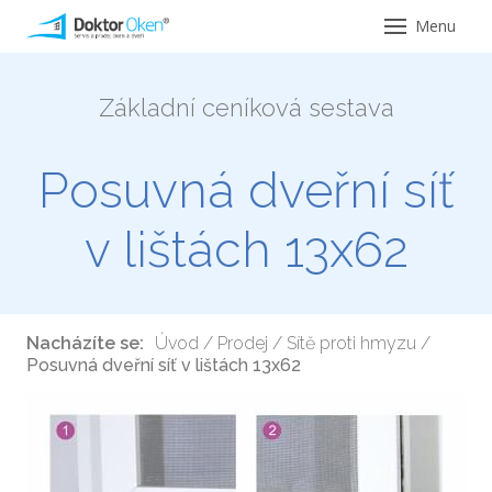
Menu
Úvod
Základní ceníková sestava
Servi
Ser
Posuvná dveřní síť
Opr
v lištách 13x62
Ser
pro 
Ser
Nacházíte se:
Úvod
/
Prodej
/
Sítě proti hmyzu
/
hliní
Posuvná dveřní síť v lištách 13x62
Ser
hlin
Vým