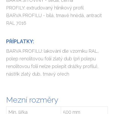
BARVA SÍŤOVINY - šedá, černá
PROFILY: extrudovaný hliníkový profil
Ven
BARVA PROFILU - bílá, tmavě hnědá, antracit
Gar
RAL 7016
Okn
PŘÍPLATKY:
Sít
BARVA PROFILU: lakování dle vzorníku RAL,
Hli
polep renolitovou folií zlatý dub (při polepu
Chy
renolitovou folií nelze polepit drážky profilu),
nástřik zlatý dub, tmavý ořech
AKCE
Refe
O ná
Mezní rozměry
Kont
Min. šířka
500 mm