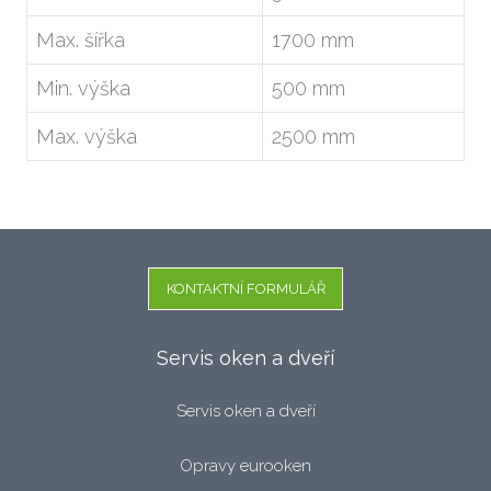
Popt
Max. šířka
1700 mm
Min. výška
500 mm
Max. výška
2500 mm
KONTAKTNÍ FORMULÁŘ
Servis oken a dveří
Servis oken a dveří
Opravy eurooken