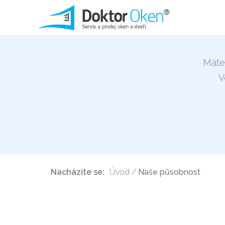
Máte
V
Nacházíte se:
Úvod
/
Naše působnost