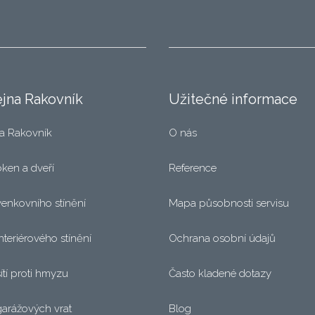
jna Rakovník
Užitečné informace
a Rakovník
O nás
oken a dveří
Reference
venkovního stínění
Mapa působnosti servisu
nteriérového stínění
Ochrana osobní údajů
ítí proti hmyzu
Často kladené dotazy
garážových vrat
Blog