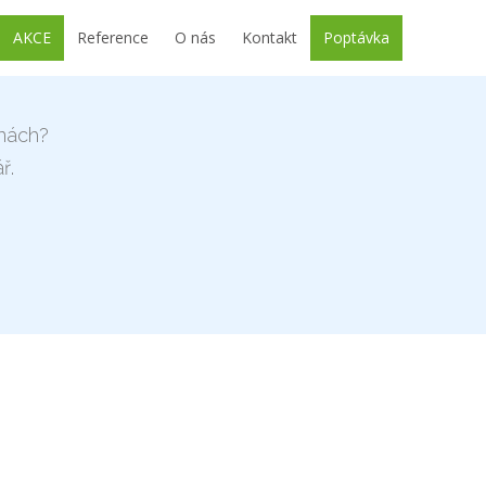
AKCE
Reference
O nás
Kontakt
Poptávka
nách?
ř.