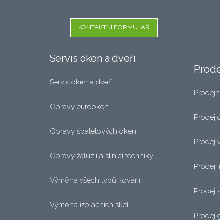
KONTAKTNÍ FORMULÁŘ
Servis oken a dveří
Prode
Servis oken a dveří
Prodejn
Opravy eurooken
Prodej 
Opravy špaletových oken
Prodej 
Opravy žaluzii a stínící techniky
Prodej i
Výměna všech typů kování
Prodej s
Výměna izolačních skel
Prodej 