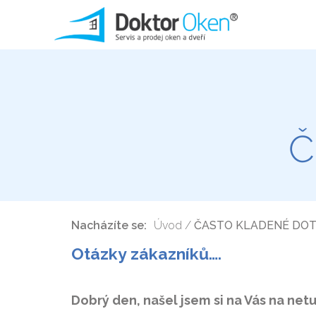
Č
Nacházíte se:
Úvod
/
ČASTO KLADENÉ DO
Otázky zákazníků….
Dobrý den, našel jsem si na Vás na net