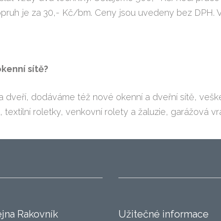
pruh je za 30,- Kč/bm. Ceny jsou uvedeny bez DPH. V
kenní sítě?
veří, dodáváme též nové okenní a dveřní sítě, veškero
e, textilní roletky, venkovní rolety a žaluzie, garážová vra
jna Rakovník
Užitečné informace