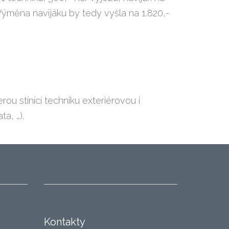
ýměna navijáku by tedy vyšla na 1.820,-
u stínící techniku exteriérovou i
ta, …).
Kontakty