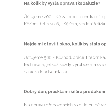
Na kolik by vyšla oprava 1ks žaluzie?
Účtujeme 200,- Kč za práci technika při o
Kč/bm, řetízek 26,- Kč/bm, vedení řetízku
Nejde mi otevřít okno, kolik by stála o
Účtujeme 500,- Kč/hod. práce 1 technika,
technikem, jelikož každý výrobce má své c
nabídka k odsouhlasení.
Dobrý den, praskla mi šňůra předokenní
Na opravu předokenních rolet je nutné vys