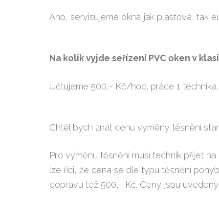
Ano, servisujeme okna jak plastová, tak eur
Na kolik vyjde seřízení PVC oken v kl
Účtujeme 500,- Kč/hod. práce 1 technika,
Chtěl bych znát cenu výměny těsnění sta
Pro výměnu těsnění musí technik přijet 
lze říci, že cena se dle typu těsnění poh
dopravu též 500,- Kč. Ceny jsou uveden