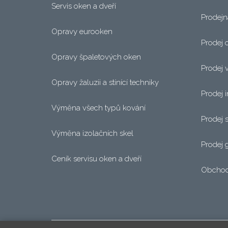
Servis oken a dveří
Prodejn
Opravy eurooken
Prodej 
Opravy špaletových oken
Prodej 
Opravy žaluzii a stínící techniky
Prodej i
Výměna všech typů kování
Prodej s
Výměna izolačních skel
Prodej 
Ceník servisu oken a dveří
Obchod