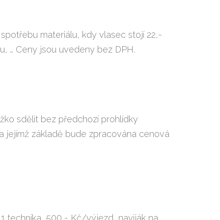
potřebu materiálu, kdy vlasec stojí 22,-
ypu, … Ceny jsou uvedeny bez DPH.
ko sdělit bez předchozí prohlídky
 na jejímž základě bude zpracována cenová
1 technika, 500,- Kč/výjezd, naviják na