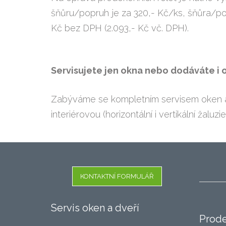
šňůru/popruh je za 320,- Kč/ks, šňůra/po
Kč bez DPH (2.093,- Kč vč. DPH).
Servisujete jen okna nebo dodáváte i o
Zabýváme se kompletním servisem oken a d
interiérovou (horizontální i vertikální žaluzi
KONTAKTNÍ FORMULÁŘ
Servis oken a dveří
Prode