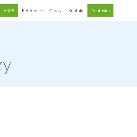
AKCE
Reference
O nás
Kontakt
Poptávka
zy