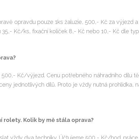
pravě opravdu pouze 1ks žaluzie, 500,- Kč za výjezd a s
 35,- Kč/ks, fixační kolíček 8,- Kč nebo 10,- Kč dle t
prava?
 500,- Kč/výjezd. Cenu potřebného náhradního dílu těž
eny jednotlivých dílů. Proto je vždy nutná prohlídka,
 rolety. Kolik by mě stála oprava?
lat vždy dva techniky. Účtujeme 500,- Kč/hod. práce 