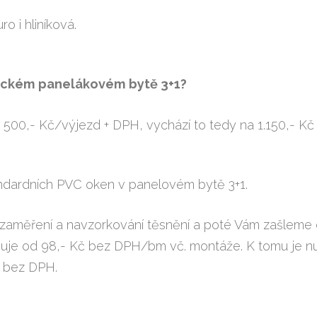
o i hliníková.
asickém panelákovém bytě 3+1?
 500,- Kč/výjezd + DPH, vychází to tedy na 1.150,- Kč
ndardních PVC oken v panelovém bytě 3+1.
na zaměření a navzorkování těsnění a poté Vám zašlem
ybuje od 98,- Kč bez DPH/bm vč. montáže. K tomu je nut
y bez DPH.