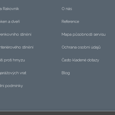
a Rakovník
O nás
oken a dveří
Reference
venkovního stínění
Mapa působnosti servisu
nteriérového stínění
Ochrana osobní údajů
ítí proti hmyzu
Často kladené dotazy
garážových vrat
Blog
ní podmínky