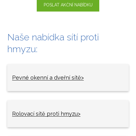
Popt
POSLAT AKČNÍ NABÍDKU
Naše nabídka sítí proti
hmyzu:
Pevné okenní a dveřní sítě
>
Rolovací sítě proti hmyzu>