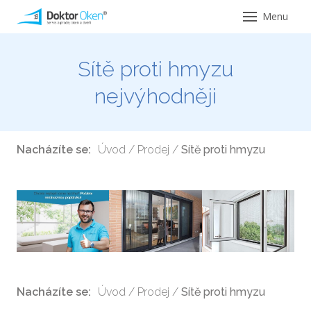
Menu
Úvod
Sítě proti hmyzu
Servi
nejvýhodněji
Ser
Opr
Nacházíte se:
Úvod
/
Prodej
/
Sítě proti hmyzu
Ser
pro 
Ser
hliní
Ser
hlin
Nacházíte se:
Úvod
/
Prodej
/
Sítě proti hmyzu
Vým