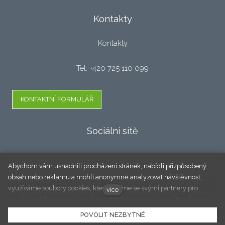
Kontakty
Kontakty
Tel: +420 725 110 099
KONTAKTNÍ FORMULÁŘ
Sociální sítě
Facebook
Abychom vám usnadnili procházení stránek, nabídli přizpůsobený
obsah nebo reklamu a mohli anonymně analyzovat návštěvnost,
využíváme soubory cookies, které sdílíme se svými partnery pro
více
sociální média, inzerci a analýzu. Jejich nastavení upravíte odkazem
"Nastavení cookies" a kdykoliv jej můžete změnit v patičce webu.
© 2020 Doktor Oken - Servis a prodej oken a dveří.
POVOLIT NEZBYTNÉ
Podrobnější informace najdete v našich Zásadách ochrany osobních