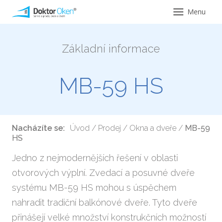
Menu
Úvod
Základní informace
Servi
Ser
MB-59 HS
Opr
Ser
Nacházíte se:
Úvod
/
Prodej
/
Okna a dveře
/
MB-59
pro 
HS
Ser
Jedno z nejmodernějších řešení v oblasti
hliní
otvorových výplní. Zvedací a posuvné dveře
Ser
systému MB-59 HS mohou s úspěchem
hlin
nahradit tradiční balkónové dveře. Tyto dveře
přinášejí velké množství konstrukčních možností
Vým