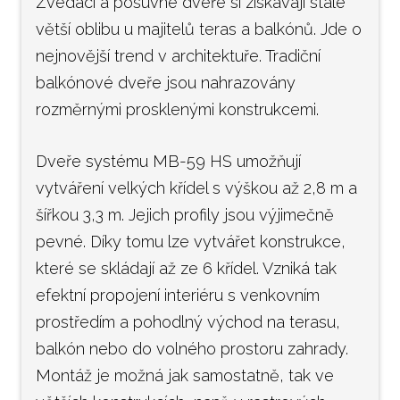
Zvedací a posuvné dveře si získávají stále
větší oblibu u majitelů teras a balkónů. Jde o
nejnovější trend v architektuře. Tradiční
balkónové dveře jsou nahrazovány
rozměrnými prosklenými konstrukcemi.
Dveře systému MB-59 HS umožňují
vytváření velkých křídel s výškou až 2,8 m a
šířkou 3,3 m. Jejich profily jsou výjimečně
pevné. Díky tomu lze vytvářet konstrukce,
které se skládají až ze 6 křídel. Vzniká tak
efektní propojení interiéru s venkovním
prostředím a pohodlný východ na terasu,
balkón nebo do volného prostoru zahrady.
Montáž je možná jak samostatně, tak ve