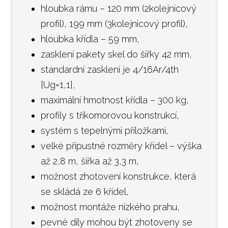
Popt
hloubka rámu – 120 mm (2kolejnicový
profil), 199 mm (3kolejnicový profil),
hloubka křídla – 59 mm,
zasklení pakety skel do šířky 42 mm,
standardní zasklení je 4/16Ar/4th
[Ug=1,1],
maximální hmotnost křídla – 300 kg,
profily s tříkomorovou konstrukcí,
systém s tepelnými příložkami,
velké přípustné rozměry křídel – výška
až 2,8 m, šířka až 3,3 m,
možnost zhotovení konstrukce, která
se skládá ze 6 křídel,
možnost montáže nízkého prahu,
pevné díly mohou být zhotoveny se