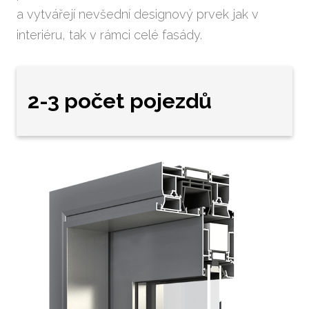
a vytvářejí nevšední designový prvek jak v
skel
interiéru, tak v rámci celé fasády.
Vým
ková
Vým
2-3 počet pojezdů
všec
Opr
Opr
oken
Vým
vcho
Prode
Žal