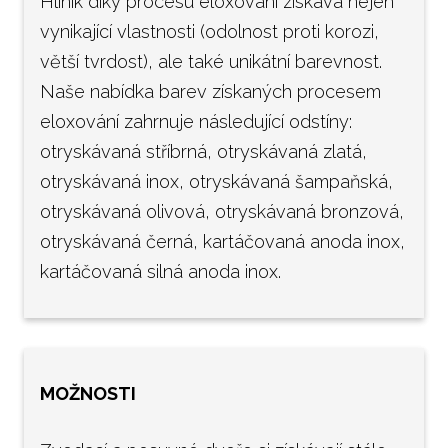
Hliník díky procesu eloxování získává nejen
vynikající vlastnosti (odolnost proti korozi,
větší tvrdost), ale také unikátní barevnost.
Naše nabídka barev získaných procesem
eloxování zahrnuje následující odstíny:
otryskávaná stříbrná, otryskávaná zlatá,
otryskávaná inox, otryskávaná šampaňská,
otryskávaná olivová, otryskávaná bronzová,
otryskávaná černá, kartáčovaná anoda inox,
kartáčovaná silná anoda inox.
MOŽNOSTI