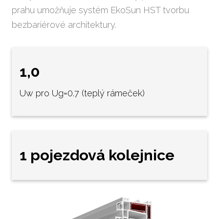
prahu umožňuje systém EkoSun HST tvorbu
skel
bezbariérové architektury.
Vým
ková
Vým
1,0
všec
Uw pro Ug=0.7 (teplý rámeček)
Opr
Opr
oken
1 pojezdová kolejnice
Vým
vcho
Prode
Žal