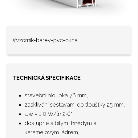
Popt
#vzornik-barev-pvc-okna
TECHNICKÁ SPECIFIKACE
stavební hloubka 76 mm,
zasklívání sestavami do tloušťky 25 mm,
Uw = 1,0 W/(m2K)*,
dostupné s bílým, hnědým a
karamelovým jádrem,