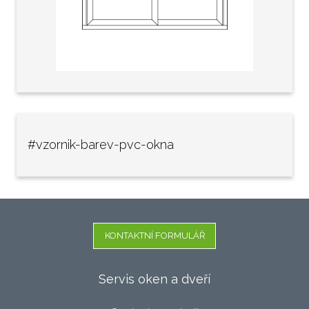
#vzornik-barev-pvc-okna
KONTAKTNÍ FORMULÁŘ
Servis oken a dveří