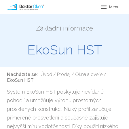
Menu
Úvod
Základní informace
Servi
Ser
EkoSun HST
Opr
Ser
Nacházíte se:
Úvod
/
Prodej
/
Okna a dveře
/
pro 
EkoSun HST
Ser
Systém EkoSun HST poskytuje nevídané
hliní
pohodlí a umožňuje výrobu prostorných
Ser
prosklených konstrukcí. Nízký profil zaručuje
hlin
přiměřené prosvětlení a současně zajišťuje
nejvyšší míru vodotěsnosti. Díky použití nízkého
Vým