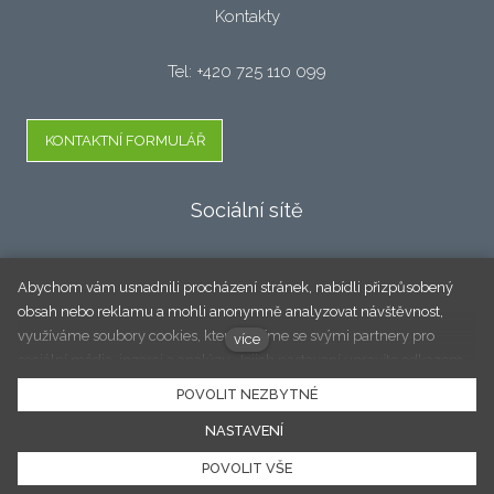
Kontakty
Tel: +420 725 110 099
KONTAKTNÍ FORMULÁŘ
Sociální sítě
Facebook
Abychom vám usnadnili procházení stránek, nabídli přizpůsobený
obsah nebo reklamu a mohli anonymně analyzovat návštěvnost,
využíváme soubory cookies, které sdílíme se svými partnery pro
více
sociální média, inzerci a analýzu. Jejich nastavení upravíte odkazem
"Nastavení cookies" a kdykoliv jej můžete změnit v patičce webu.
© 2020 Doktor Oken - Servis a prodej oken a dveří.
POVOLIT NEZBYTNÉ
Podrobnější informace najdete v našich Zásadách ochrany osobních
NASTAVENÍ
údajů a používání souborů cookies. Souhlasíte s používáním cookies?
Tento web běží na
solidpixels.
POVOLIT VŠE