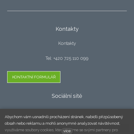
Kontakty
Kontakty
Tel: +420 725 110 099
KONTAKTNÍ FORMULÁŘ
Sociální sítě
Facebook
Abychom vám usnadnili procházení stránek, nabídli přizpůsobený
obsah nebo reklamu a mohli anonymně analyzovat návštěvnost,
využíváme soubory cookies, které sdílíme se svými partnery pro
více