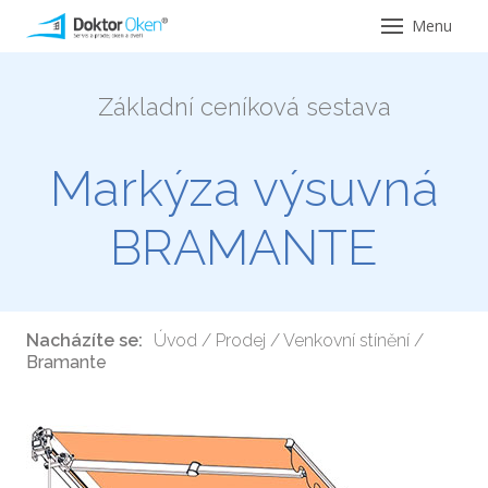
Menu
Úvod
Základní ceníková sestava
Servi
Ser
Markýza výsuvná
Opr
BRAMANTE
Ser
pro 
Ser
Nacházíte se:
Úvod
/
Prodej
/
Venkovní stínění
/
hliní
Bramante
Ser
hlin
Vým