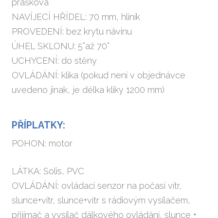
prášková
NAVÍJECÍ HŘÍDEL: 70 mm, hliník
PROVEDENÍ: bez krytu návinu
ÚHEL SKLONU: 5°až 70°
UCHYCENÍ: do stěny
OVLÁDÁNÍ: klika (pokud není v objednávce
uvedeno jinak, je délka kliky 1200 mm)
PŘÍPLATKY:
POHON: motor
LÁTKA: Solis, PVC
OVLÁDÁNÍ: ovládací senzor na počasí vítr,
slunce+vítr, slunce+vítr s rádiovým vysílačem,
přijímač a vysílač dálkového ovládání, slunce +